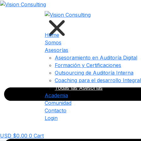
Skip
to
content
Home
Somos
Asesorías
Asesoramiento en Auditoría Digital
Formación y Certificaciones
Outsourcing de Auditoría Interna
Coaching para el desarrollo Integral
Todas las Asesorías
Academia
Comunidad
Contacto
Login
Comienza Hoy
USD $
0,00
0
Cart